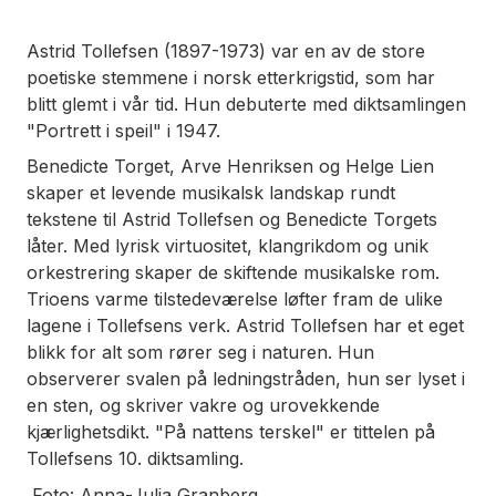
Astrid Tollefsen (1897-1973) var en av de store
poetiske stemmene i norsk etterkrigstid, som har
blitt glemt i vår tid. Hun debuterte med diktsamlingen
"Portrett i speil" i 1947.
Benedicte Torget, Arve Henriksen og Helge Lien
skaper et levende musikalsk landskap rundt
tekstene til Astrid Tollefsen og Benedicte Torgets
låter. Med lyrisk virtuositet, klangrikdom og unik
orkestrering skaper de skiftende musikalske rom.
Trioens varme tilstedeværelse løfter fram de ulike
lagene i Tollefsens verk. Astrid Tollefsen har et eget
blikk for alt som rører seg i naturen. Hun
observerer svalen på ledningstråden, hun ser lyset i
en sten, og skriver vakre og urovekkende
kjærlighetsdikt. "På nattens terskel" er tittelen på
Tollefsens 10. diktsamling.
Foto: Anna-Julia Granberg