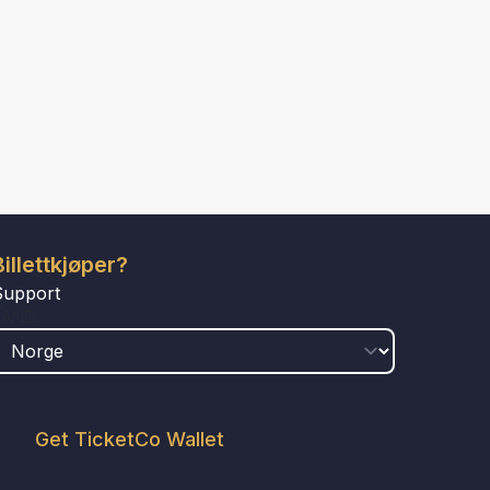
Billettkjøper?
Support
LAND
Get TicketCo Wallet