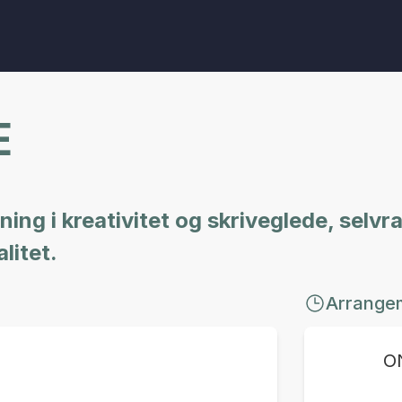
E
ing i kreativitet og skriveglede, selv
litet.
Arrange
O