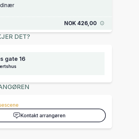
dinær
NOK 426,00
JER DET?
s gate 16
ertshus
ANGØREN
isescene
Kontakt arrangøren