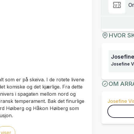
Or
HVOR SK
Josefine
Josefine V
t som er på skeiva. I de rotete livene
OM ARR
et komiske og det kjærlige. Fra dette
univers i spagaten mellom nord og
fransk temperament. Bak det finurlige
Josefine V
vard Høiberg og Håkon Høiberg som
usjon.
viser