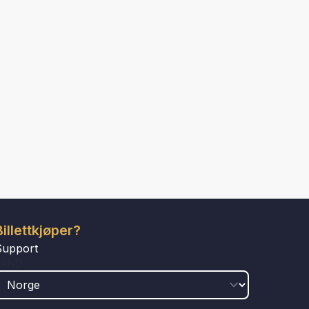
Billettkjøper?
Support
LAND