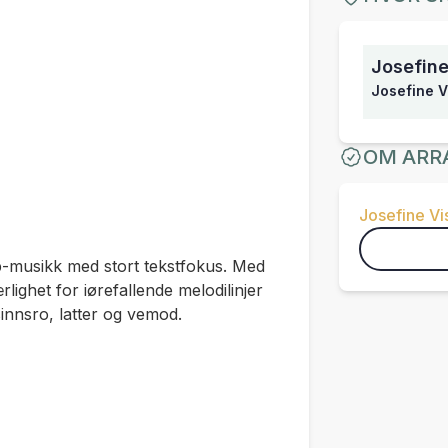
Josefine
Josefine V
OM ARR
Josefine V
p-musikk med stort tekstfokus. Med
lighet for iørefallende melodilinjer
innsro, latter og vemod.