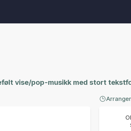
følt vise/pop-musikk med stort tekstf
Arrange
O