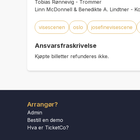
Tobias Rønnevig - Trommer
Linn McDonnell & Benedikte A. Lindtner - K
visescenen
oslo
josefinevisescene
Ansvarsfraskrivelse
Kjøpte billetter refunderes ikke.
Arrangør?
Admin
Bestill en demo
Hva er TicketCo?