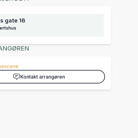
s gate 16
ertshus
ANGØREN
isescene
Kontakt arrangøren