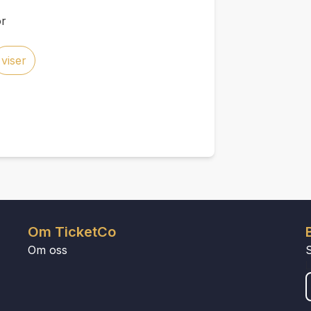
or
viser
Om TicketCo
Om oss