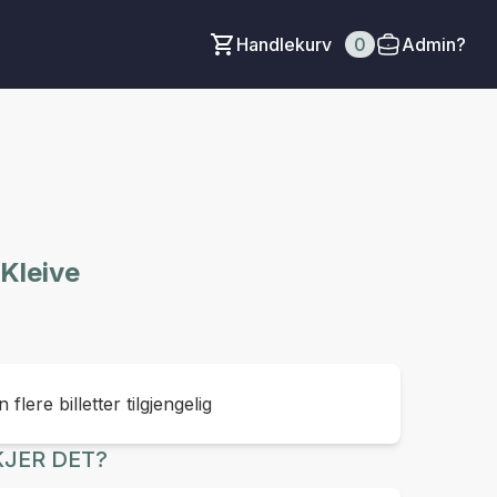
Handlekurv
0
Admin?
 Kleive
 flere billetter tilgjengelig
JER DET?