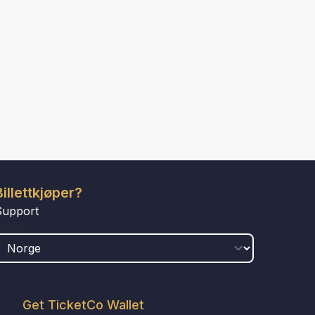
Billettkjøper?
Support
LAND
Get TicketCo Wallet