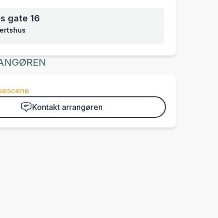
s gate 16
ertshus
ANGØREN
isescene
Kontakt arrangøren