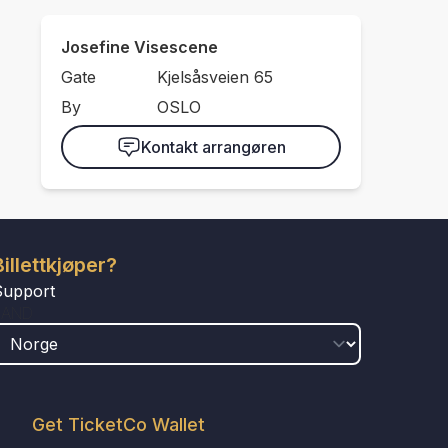
Josefine Visescene
Gate
Kjelsåsveien 65
By
OSLO
Kontakt arrangøren
Billettkjøper?
Support
LAND
Get TicketCo Wallet