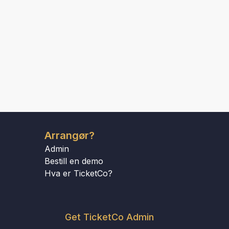
Arrangør?
Admin
Bestill en demo
Hva er TicketCo?
Get TicketCo Admin