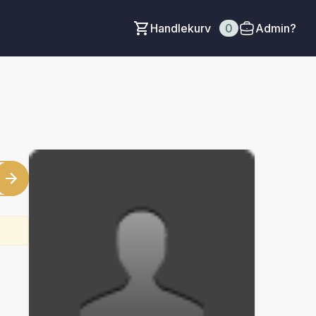
Handlekurv
0
Admin?