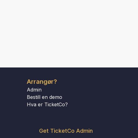
Arrangør?
Admin
Bestill en demo
Hva er TicketCo?
Get TicketCo Admin