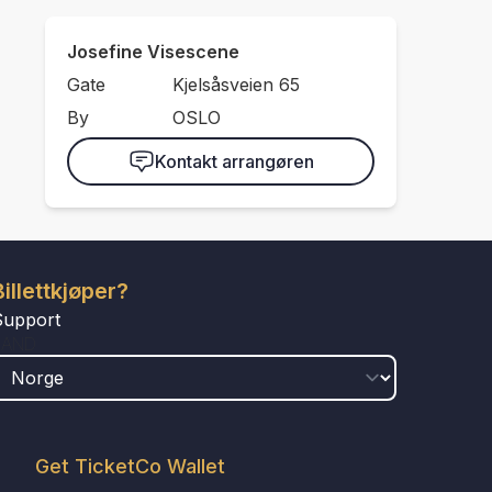
Josefine Visescene
Gate
Kjelsåsveien 65
By
OSLO
Kontakt arrangøren
Billettkjøper?
Support
LAND
Get TicketCo Wallet