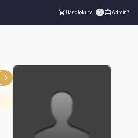
Handlekurv
0
Admin?