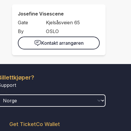
Josefine Visescene
Gate
Kjelsåsveien 65
By
OSLO
Kontakt arrangøren
Billettkjøper?
Support
LAND
Get TicketCo Wallet