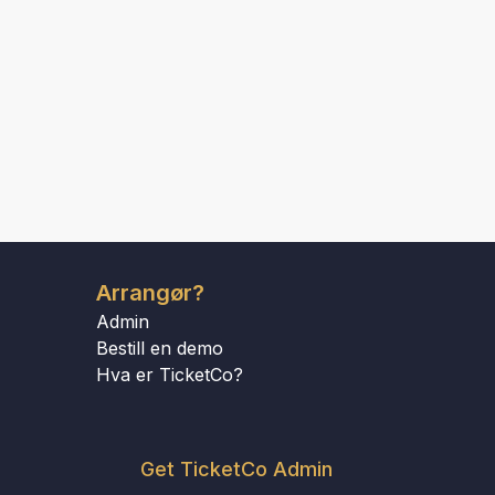
Arrangør?
Admin
Bestill en demo
Hva er TicketCo?
Get TicketCo Admin