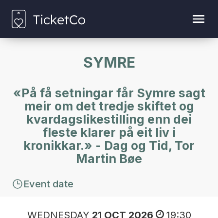
SYMRE
«På få setningar får Symre sagt
meir om det tredje skiftet og
kvardagslikestilling enn dei
fleste klarer på eit liv i
kronikkar.» - Dag og Tid, Tor
Martin Bøe
Event date
WEDNESDAY
21 OCT 2026
19:30